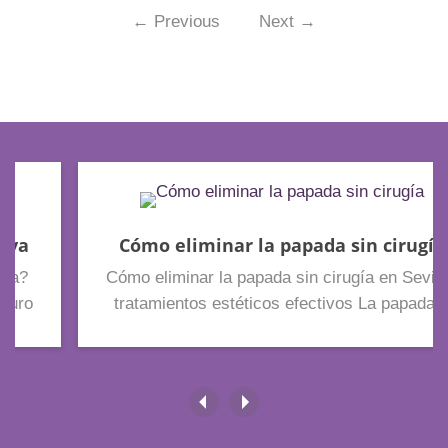
←
Previous
Next
→
Cómo eliminar la papada sin cirugía
Cómo eliminar la papada sin cirugía en Sevilla:
tratamientos estéticos efectivos La papada o
doble mentón es una de las preocupaciones
estéticas más comunes tanto en mujeres como
en hombres. Muchas personas notan cómo,
con el paso del tiempo, aparece una
acumulación de grasa o una pérdida de firmeza