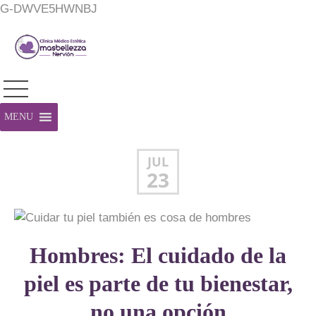
G-DWVE5HWNBJ
MENU
JUL
23
Hombres: El cuidado de la
piel es parte de tu bienestar,
no una opción