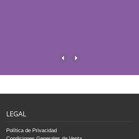
hoyuelos en los muslos o los glúteos que tanto
te incomodan. No estás sola. La conocida piel
de […]
LEGAL
Política de Privacidad
Condiciones Generales de Venta