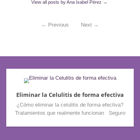
View all posts by Ana Isabel Pérez
→
←
Previous
Next
→
Eliminar la Celulitis de forma efectiva
¿Cómo eliminar la celulitis de forma efectiva?
Tratamientos que realmente funcionan Seguro
que te suena esta escena: llega el buen tiempo,
sacas la ropa de verano del armario y, al
mirarte al espejo, notas esos pequeños